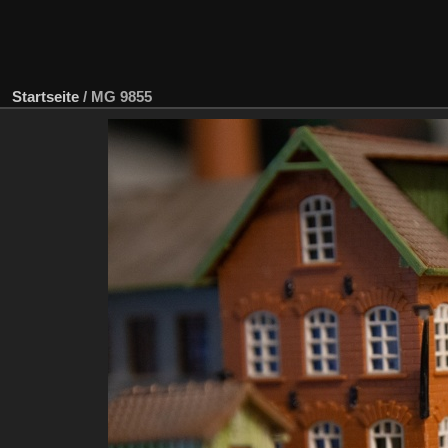
Startseite
/
MG 9855