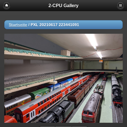
2-CPU Gallery
Startseite
/
PXL 20210617 223441091